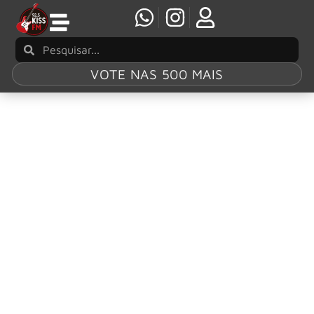
VOTE NAS 500 MAIS
Tag:
megadeth
Megadeth: Problemas técnicos cancelam
show e enfurecem plateia
Problemas técnicos forçaram o Megadeth a cancelar
subitamente sua apresentação no festival EvilLive, em
Lisboa, no último domingo (5 de julho).