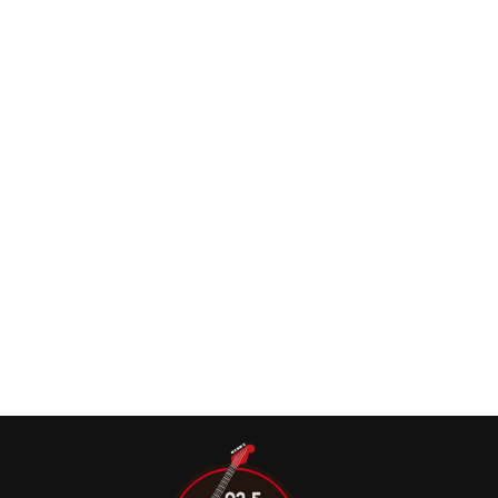
Dave Mustaine, vocalista e guitarrista do Megadeth, se
juntou ao apresentador Eric Young, no mais recente
episódio do programa “Vinyl Obsession” do canal AXS TV
Megadeth: “meu pensamento é, por que
fechar portas? Não foi ideia minha não estar
lá”, diz Ellefson
Alguns músicos, mesmo depois de saírem de determinada
banda, acabam tendo sua história vinculada com aquela
banda para sempre.