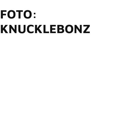
FOTO:
KNUCKLEBONZ
A KnuckleBonz, empresa de merchandising musical focada
na criação de produtos de alta qualidade para entusiastas da
música, acaba de anuncia o novo colecionável do líder do
Megadeth, Dave Mustaine.
O item colecionável feito à mão apresenta Mustaine e sua
inconfundível guitarra em cena e faz parte da coleção Rock
Iconz. Cada peça é pintada à mão com detalhes incríveis e
numerada. Cada item colecionável vem em uma embalagem
colorida com um certificado de autenticidade na base da
estátua.
Anúncios
Foto: KnuckleBonz