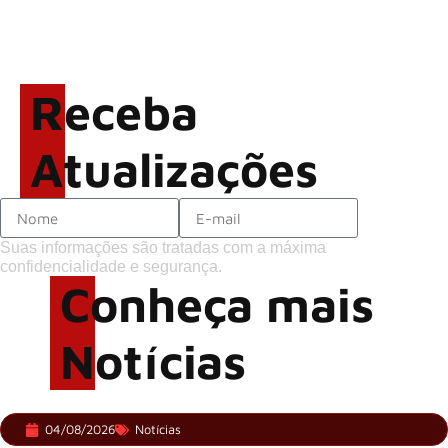
Rock in Rio 2026 entra na
reta final com Cidade do
Rock em montagem
Receba
acelerada e line-up completo
confirmado
Atualizações
Suas informações são tratadas com a máxima
confidencialidade e segurança.
Conheça mais
Notícias
04/08/2026
Notícias