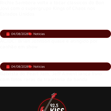
Richie Sambora volta a tocar clássicos do Bon
Jovi com o supergrupo Kings of Chaos nos
Estados Unidos
04/08/2026
Notícias
AC/DC: Brian Johnson quase é atingido por
canhão em show
04/08/2026
Notícias
Baixista do Pearl Jam, Jeff Ament lança livro
com fotos raras da trajetória da banda