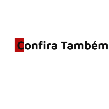
Confira Também
Hoobastank, fenômeno
mundial do rock anos 2000,
volta ao Brasil para 6 shows
Wacken Open Air 2027:
festival amplia line-up e já
confirma mais de 50 bandas
LINKIN PARK: Documentário
‘Unshatter’ e álbum ao vivo
são anunciados