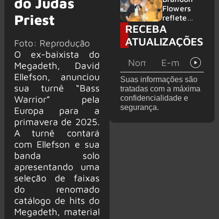
do Judas
2026
do GHOST
Flowers
Priest
e KORN
reflete
RECEBA
sobre o
futuro e
ATUALIZAÇÕES
Foto: Reprodução
levanta
O ex-baixista do
possibilida
de de
Megadeth, David
deixar os
Ellefson, anunciou
Suas informações são
palcos
sua turnê “Bass
tratadas com a máxima
Warrior” pela
confidencialidade e
segurança.
Europa para a
primavera de 2025.
A turnê contará
com Ellefson e sua
banda solo
apresentando uma
seleção de faixas
do renomado
catálogo de hits do
Megadeth, material