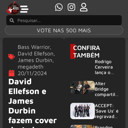
VOTE NAS 500 MAIS
Bass Warrior
,
CONFIRA
David Ellefson
,
TAMBÉM
James Durbin
,
Rodrigo
megadeth
Cerveira
lança o
20/11/2024
single “The
David
Searcher”
Alter
Ellefson e
Bridge
compartilh
James
a vídeo ao
vivo de
ACCEPT:
Durbin
“Fortress”
‘Save Us’ é
gravada
regravada
fazem cover
no Rock
com
am Ring
membros
Brandon