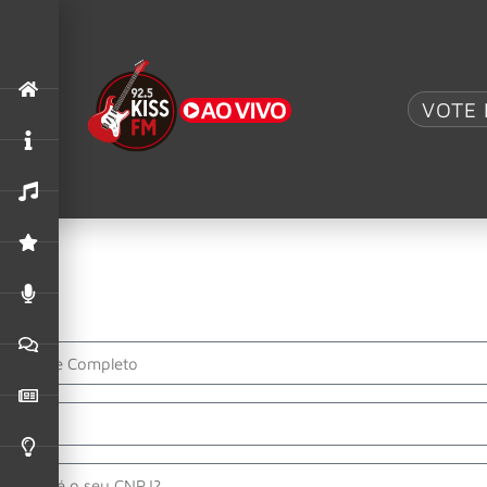
.
VOTE 
AC/DC UK
,
ACDC
O MAIOR TRIBUTO AO AC/DC: AC/DC UK TRAZ 
Anuncie na
KISS F
Interessado em oportunidades de anúncio na KISS FM?
Preencha o formulário abaixo e entraremos em contato com v
Nome
Email
CNPJ