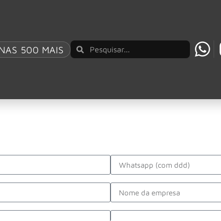
NAS 500 MAIS
AO BRASIL UM REPERTÓRIO QUE ATRAVESSA GE
M
ocê o mais breve possível.
Whatsapp
Empresa
Assunto