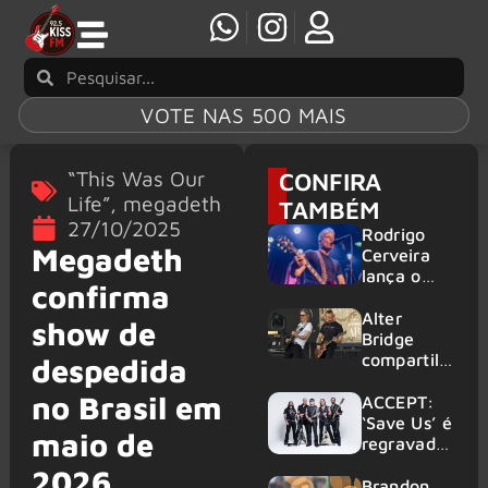
VOTE NAS 500 MAIS
“This Was Our
CONFIRA
Life”
,
megadeth
TAMBÉM
27/10/2025
Rodrigo
Megadeth
Cerveira
lança o
confirma
single “The
Searcher”
Alter
show de
Bridge
compartilh
despedida
a vídeo ao
no Brasil em
vivo de
ACCEPT:
“Fortress”
‘Save Us’ é
maio de
gravada
regravada
no Rock
com
2026
am Ring
membros
Brandon