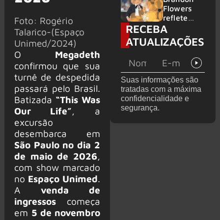
2026
do GHOST
Flowers
e KORN
reflete
Foto: Rogério
RECEBA
sobre o
Talarico-(Espaço
futuro e
ATUALIZAÇÕES
Unimed/2024)
levanta
O
Megadeth
possibilida
de de
confirmou que sua
deixar os
turnê de despedida
Suas informações são
palcos
passará pelo Brasil.
tratadas com a máxima
Batizada
“This Was
confidencialidade e
segurança.
Our Life”
, a
excursão
desembarca em
São Paulo no dia 2
de maio de 2026
,
com show marcado
no
Espaço Unimed
.
A
venda de
ingressos
começa
em
5 de novembro