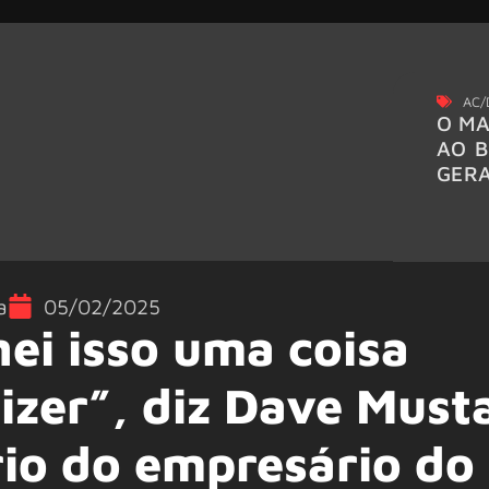
AC/
O MA
AO B
GER
a
05/02/2025
ei isso uma coisa
izer”, diz Dave Must
io do empresário do