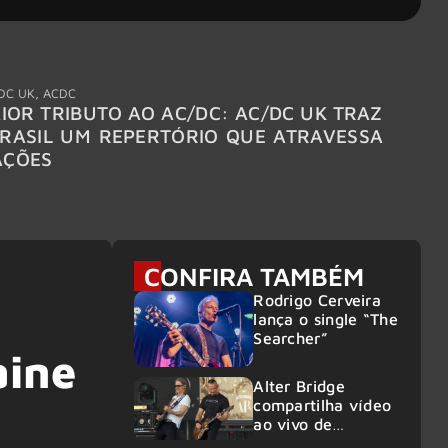
DC UK
,
ACDC
"Break
IOR TRIBUTO AO AC/DC: AC/DC UK TRAZ
MEGAD
RASIL UM REPERTÓRIO QUE ATRAVESSA
TURNÊ
AÇÕES
CONFIRA TAMBÉM
Rodrigo Cerveira
lança o single “The
Searcher”
aine
Alter Bridge
compartilha vídeo
ao vivo de
“Fortress” gravada