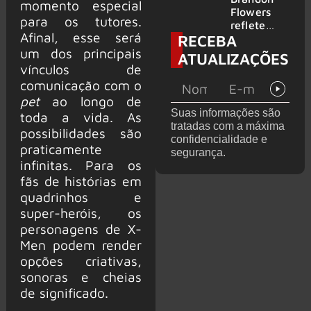
momento especial
2026
do GHOST
Flowers
para os tutores.
e KORN
reflete
Afinal, esse será
RECEBA
sobre o
futuro e
um dos principais
ATUALIZAÇÕES
levanta
vínculos de
possibilida
comunicação com o
de de
pet
ao longo de
deixar os
Suas informações são
toda a vida. As
palcos
tratadas com a máxima
possibilidades são
confidencialidade e
praticamente
segurança.
infinitas. Para os
fãs de histórias em
quadrinhos e
super-heróis, os
personagens de X-
Men podem render
opções criativas,
sonoras e cheias
de significado.