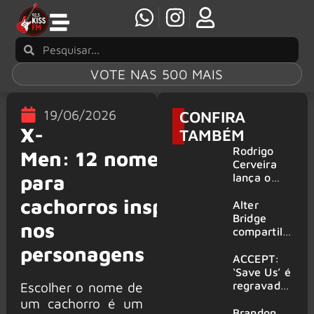
VOTE NAS 500 MAIS
19/06/2026
CONFIRA
X-
TAMBÉM
Rodrigo
Men: 12 nomes
Cerveira
para
lança o
single “The
cachorros inspirados
Searcher”
Alter
Bridge
nos
compartilh
a vídeo ao
personagens
vivo de
ACCEPT:
“Fortress”
‘Save Us’ é
gravada
regravada
Escolher o nome de
no Rock
com
um cachorro é um
am Ring
membros
Brandon