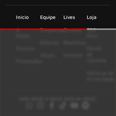
Início
Equipe
Lives
Loja
A
Programas
Contato
500
Rádio
Mais
Notícias
Resenhas
Músicas
Painel
de
Shows
Anuncie
Controle
Promoções
Políticas de
Privacidade
NÃO DEIXE O ROCK SAIR DE VOCÊ!