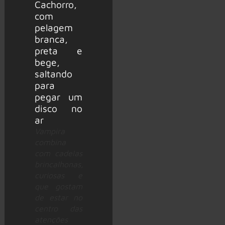
Vampira
combina
com cadelas
brincalhonas,
curiosas e
que gostam
de estar no
centro das
atenções