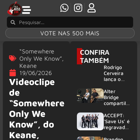
VOTE NAS 500 MAIS
“Somewhere
CONFIRA
Only We Know”
,
TAMBÉM
Keane
Rodrigo
19/06/2026
Cerveira
lança o
Videoclipe
single “The
de
Searcher”
Alter
Bridge
“Somewhere
compartilh
a vídeo ao
Only We
vivo de
ACCEPT:
“Fortress”
‘Save Us’ é
Know”, do
gravada
regravada
Keane,
no Rock
com
am Ring
membros
Brandon