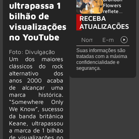
ultrapassa 1
2026
do GHOST
Flowers
e KORN
reflete
bilhão de
RECEBA
sobre o
futuro e
visualizações
ATUALIZAÇÕES
levanta
no YouTube
possibilida
de de
deixar os
Suas informações são
Foto: Divulgação
palcos
tratadas com a máxima
Um dos maiores
confidencialidade e
clássicos do rock
segurança.
alternativo dos
anos 2000 acaba
de alcançar uma
marca histórica.
“Somewhere Only
We Know”, sucesso
da banda britânica
Keane, ultrapassou
a marca de 1 bilhão
de visualizações no