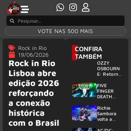
VOTE NAS 500 MAIS
Rock in Rio
CONFIRA
19/06/2026
TAMBÉM
Rock in Rio
OZZY
OSBOURN
Lisboa abre
E: Retorno
do Ozzfest
edição 2026
em 2027 é
FIVE
reforçando
confirmad
FINGER
o por
DEATH
a conexão
Sharon
PUNCH,
HELLOWE
Richie
histórica
EN:
Sambora
Gigantes
volta a
com o Brasil
são
tocar
anunciados
clássicos
AC/DC: