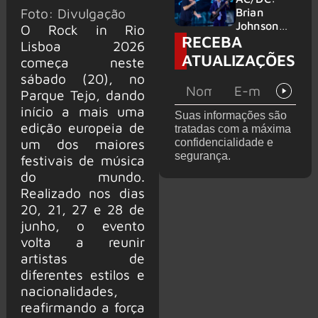
no Wacken
do Bon
Foto: Divulgação
Brian
2027
Jovi com o
Johnson
O Rock in Rio
RECEBA
supergrupo
quase é
Lisboa 2026
Kings of
atingido
ATUALIZAÇÕES
começa neste
Chaos nos
por canhão
sábado (20), no
Estados
em show
Unidos
Parque Tejo, dando
início a mais uma
Suas informações são
edição europeia de
tratadas com a máxima
um dos maiores
confidencialidade e
segurança.
festivais de música
do mundo.
Realizado nos dias
20, 21, 27 e 28 de
junho, o evento
volta a reunir
artistas de
diferentes estilos e
nacionalidades,
reafirmando a força