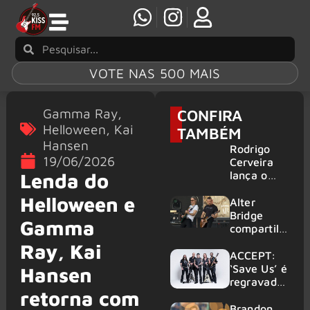
VOTE NAS 500 MAIS
Gamma Ray
,
CONFIRA
Helloween
,
Kai
TAMBÉM
Hansen
Rodrigo
19/06/2026
Cerveira
lança o
Lenda do
single “The
Helloween e
Searcher”
Alter
Bridge
Gamma
compartilh
a vídeo ao
Ray, Kai
vivo de
ACCEPT:
“Fortress”
‘Save Us’ é
Hansen
gravada
regravada
retorna com
no Rock
com
am Ring
membros
Brandon