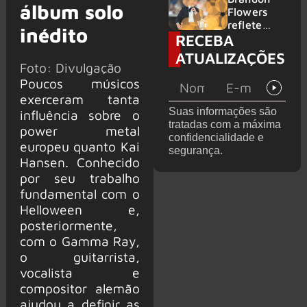
álbum solo
2026
do GHOST
Flowers
e KORN
reflete
inédito
RECEBA
sobre o
futuro e
ATUALIZAÇÕES
levanta
Foto: Divulgação
possibilida
Poucos músicos
de de
exerceram tanta
deixar os
Suas informações são
influência sobre o
palcos
tratadas com a máxima
power metal
confidencialidade e
europeu quanto Kai
segurança.
Hansen. Conhecido
por seu trabalho
fundamental com o
Helloween e,
posteriormente,
com o Gamma Ray,
o guitarrista,
vocalista e
compositor alemão
ajudou a definir as