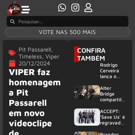
VOTE NAS 500 MAIS
Pit Passarell
,
CONFIRA
Timeless
,
Viper
TAMBÉM
20/12/2024
Rodrigo
VIPER faz
Cerveira
lança o
homenagem
single “The
Searcher”
Alter
a Pit
Bridge
compartilh
Passarell
a vídeo ao
em novo
vivo de
ACCEPT:
“Fortress”
‘Save Us’ é
videoclipe
gravada
regravada
no Rock
com
de
am Ring
membros
Brandon