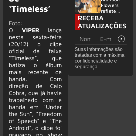
2026
do GHOST
Flowers
‘Timeless’
e KORN
reflete
RECEBA
sobre o
Foto:
futuro e
ATUALIZAÇÕES
levanta
O
VIPER
lança
possibilida
nesta sexta-feira
de de
(20/12) o clipe
deixar os
Suas informações são
oficial da faixa
palcos
tratadas com a máxima
“Timeless”, que
confidencialidade e
batiza o álbum
segurança.
mais recente da
banda. Com
direção de Caio
Cobra, que já havia
trabalhado com a
banda em “Under
the Sun”, “Freedom
of Speech” e “The
Android”, o clipe foi
gravado no show