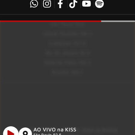
São Paulo 92.5
Litoral Paulista 100.3
Campinas 107.9
Rio De Janeiro 92.9
Ribeirão Preto 105.3
Brasília 106.7
AO VIVO na KISS
Copyright © 2026 – KISS FM. Todos os direitos
São Paulo 92.5