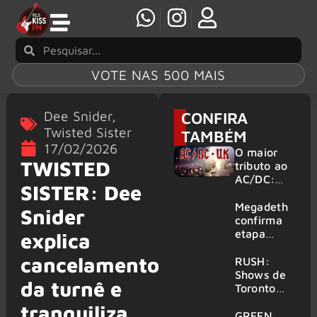
VOTE NAS 500 MAIS
Dee Snider
,
CONFIRA
Twisted Sister
TAMBÉM
17/02/2026
O maior
TWISTED
tributo ao
AC/DC:
SISTER: Dee
AC/DC UK
traz ao
Megadeth
Snider
Brasil um
confirma
repertório
etapa
explica
que
europeia
cancelamento
atravessa
da turnê
RUSH:
gerações
de
Shows de
da turnê e
despedida
Toronto
para 2027
serão
tranquiliza
filmados
GREEN