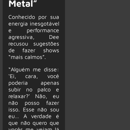
Metal”
Conhecido por sua
energia inesgotável
e performance
agressiva, Dee
recusou sugestões
de fazer shows
“mais calmos”.
“Alguém me disse:
‘Ei, cara, você
poderia apenas
subir no palco e
relaxar?’ Não, eu
não posso fazer
isso. Esse não sou
eu… A verdade é
que não quero que
vocês me vejam lá