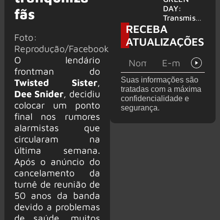
para
DAY:
fãs
provável
Transmissã
RECEBA
filme
o 24 horas
Foto:
‘Green Day
ATUALIZAÇÕES
TV’ é
Reprodução/Facebook
lançada no
O lendário
YouTube
frontman do
Suas informações são
Twisted Sister
,
tratadas com a máxima
Dee Snider
, decidiu
confidencialidade e
colocar um ponto
segurança.
final nos rumores
alarmistas que
circularam na
última semana.
Após o anúncio do
cancelamento da
turnê de reunião de
50 anos da banda
devido a problemas
de saúde, muitos