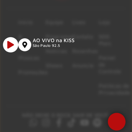
Início
Equipe
Lives
Loja
A
Programas
Contato
500
AO VIVO na KISS
Rádio
Mais
São Paulo 92.5
Notícias
Resenhas
Músicas
Painel
de
Shows
Anuncie
Controle
Promoções
Políticas de
Privacidade
NÃO DEIXE O ROCK SAIR DE VOCÊ!