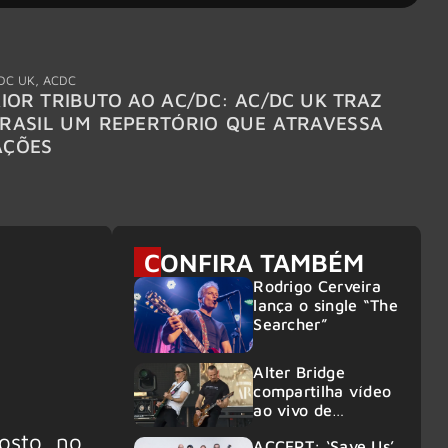
DC UK
,
ACDC
"Break
IOR TRIBUTO AO AC/DC: AC/DC UK TRAZ
MEGAD
RASIL UM REPERTÓRIO QUE ATRAVESSA
TURNÊ
AÇÕES
CONFIRA TAMBÉM
Rodrigo Cerveira
lança o single “The
Searcher”
Alter Bridge
compartilha vídeo
ao vivo de
“Fortress” gravada
osto, no
ACCEPT: ‘Save Us’