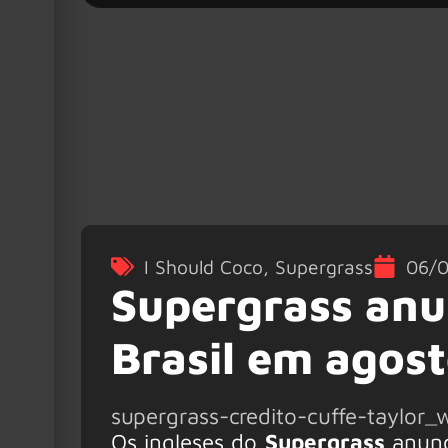
I Should Coco
,
Supergrass
06/
Supergrass anu
Brasil em agos
supergrass-credito-cuffe-taylor_
Os ingleses do
Supergrass
anunc