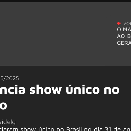
AC/
O MA
AO B
GER
05/2025
ncia show único no
to
widelg
iaram show único no Brasil no dia 31 de ag