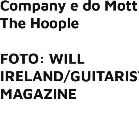
Company e do Mott
The Hoople
FOTO: WILL
IRELAND/GUITARIS
MAGAZINE
Mick Ralphs, o influente guitarrista, compositor e cofundador
das icônicas bandas de rock Bad Company e Mott The
Hoople, faleceu aos 81 anos.
Ele deixa o amor de sua vida, Susie Chavasse, seus dois