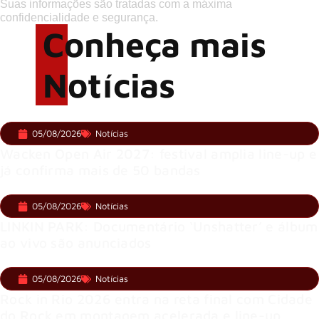
Suas informações são tratadas com a máxima
confidencialidade e segurança.
Conheça mais
Notícias
05/08/2026
Notícias
Wacken Open Air 2027: festival amplia line-up e
já confirma mais de 50 bandas
05/08/2026
Notícias
LINKIN PARK: Documentário ‘Unshatter’ e álbum
ao vivo são anunciados
05/08/2026
Notícias
Rock in Rio 2026 entra na reta final com Cidade
do Rock em montagem acelerada e line-up