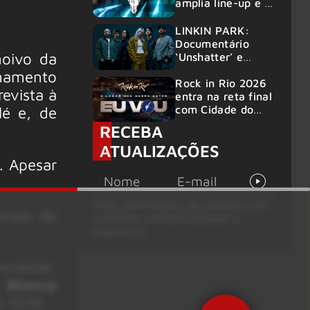
amplia line-up e já
confirma mais de
50 bandas
LINKIN PARK:
Documentário
noivo da
‘Unshatter’ e
álbum ao vivo são
namento
anunciados
Rock in Rio 2026
evista à
entra na reta final
lé e, de
com Cidade do
Rock em
RECEBA
montagem
ATUALIZAÇÕES
acelerada e line-
. Apesar
up completo
confirmado
Suas informações são tratadas com
eceio de
a máxima confidencialidade e
segurança.
cretize,
m
Bianca
 1978.