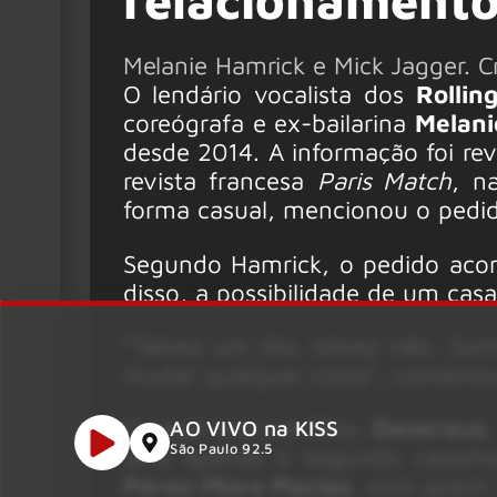
relacionament
Melanie Hamrick e Mick Jagger. 
O lendário vocalista dos
Rollin
coreógrafa e ex-bailarina
Melani
desde 2014. A informação foi rev
revista francesa
Paris Match
, n
forma casual, mencionou o pedid
Segundo Hamrick, o pedido acont
disso, a possibilidade de um cas
“Talvez um dia, talvez não. So
mudar qualquer coisa”, comento
O casal tem um filho,
Deveraux
AO VIVO na KISS
São Paulo 92.5
será apenas o segundo casamen
Pérez-Mora Macias
, com quem 