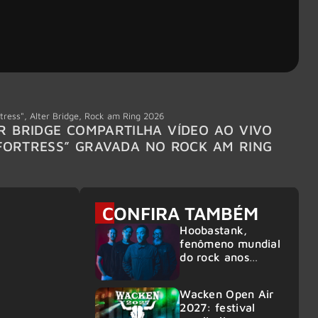
tress"
,
Alter Bridge
,
Rock am Ring 2026
Accept
R BRIDGE COMPARTILHA VÍDEO AO VIVO
ACCE
FORTRESS” GRAVADA NO ROCK AM RING
MEMBR
6
CONFIRA TAMBÉM
Hoobastank,
fenômeno mundial
do rock anos
2000, volta ao
Brasil para 6
Wacken Open Air
shows
2027: festival