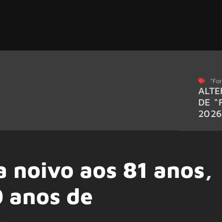
"For
ALTE
DE “
202
a noivo aos 81 anos,
0 anos de