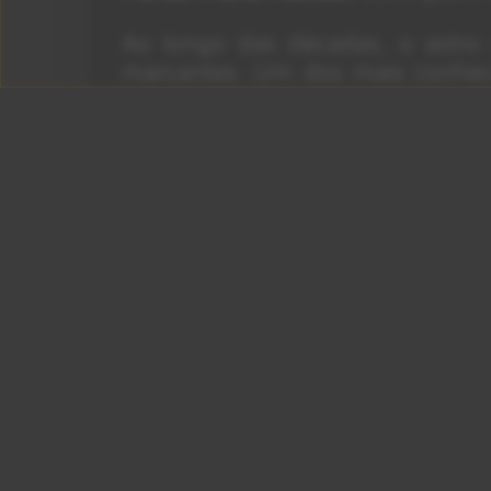
Ao longo das décadas, o astro
marcantes. Um dos mais conhe
quem viveu por 22 anos e teve
oficializada. A relação term
apresentadora brasileira
Luciana
Aos 81 anos, Jagger segue a
surpreendendo os fãs com mais u
Por
Lucas Falcão