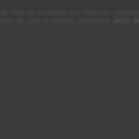
 do rock se envolveu em diversos relacio
cidos foi com a modelo americana
Jerry H
 quatro filhos — embora a união nunca te
inou em 1999, após Jagger ter um filh
 Gimenez
, o também músico
Lucas Jagger
.
tivo tanto na música quanto na vida p
ma reviravolta em sua longeva trajetória.