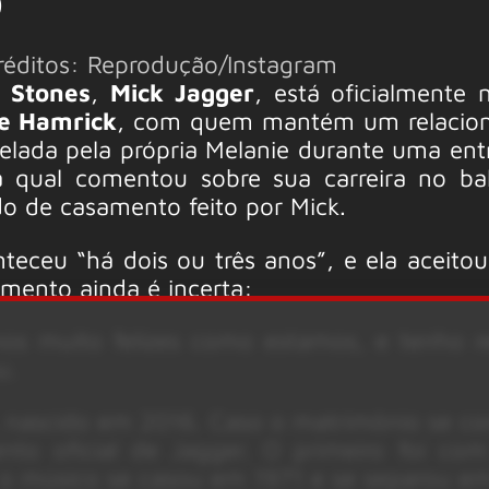
o
Créditos: Reprodução/Instagram
g Stones
,
Mick Jagger
, está oficialmente 
e Hamrick
, com quem mantém um relacio
elada pela própria Melanie durante uma entr
a qual comentou sobre sua carreira no ba
o de casamento feito por Mick.
eceu “há dois ou três anos”, e ela aceitou
amento ainda é incerta:
mos muito felizes como estamos, e tenho r
u.
, nascido em 2016. Caso o matrimônio se con
to oficial de Jagger. O primeiro foi co
o músico se casou em 1971 e se separou em