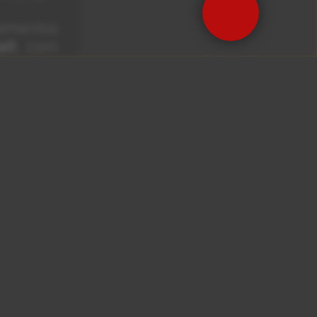
namentos
all
, com
nha sido
o com a
essoal,