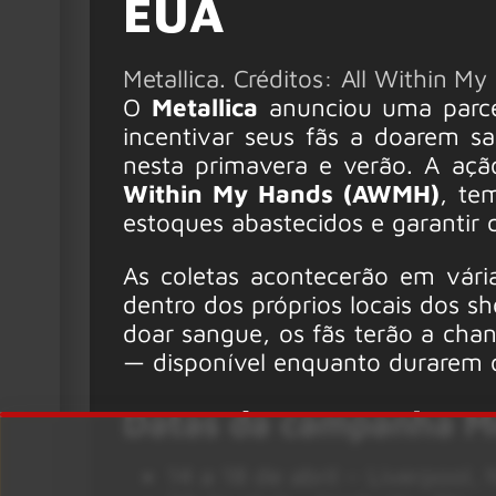
EUA
Metallica. Créditos: All Within M
O
Metallica
anunciou uma parce
incentivar seus fãs a doarem s
nesta primavera e verão. A aç
Within My Hands (AWMH)
, te
estoques abastecidos e garantir 
As coletas acontecerão em vári
dentro dos próprios locais dos 
doar sangue, os fãs terão a ch
— disponível enquanto durarem 
Datas da campanha Me
14 a 18 de abril – Liverpool, 