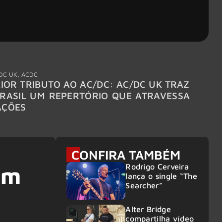
DC UK
,
ACDC
"Break
IOR TRIBUTO AO AC/DC: AC/DC UK TRAZ
MEGAD
RASIL UM REPERTÓRIO QUE ATRAVESSA
TURNÊ
AÇÕES
CONFIRA TAMBÉM
Rodrigo Cerveira
em
lança o single “The
Searcher”
Alter Bridge
compartilha vídeo