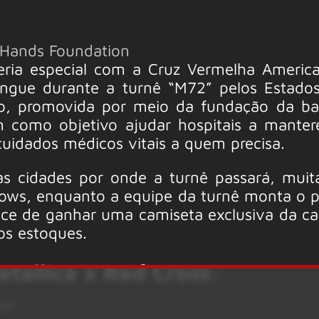
y Hands Foundation
ria especial com a Cruz Vermelha Americ
angue durante a turnê “M72” pelos Estado
ão, promovida por meio da fundação da b
m como objetivo ajudar hospitais a mante
cuidados médicos vitais a quem precisa.
as cidades por onde a turnê passará, muit
shows, enquanto a equipe da turnê monta o p
ance de ganhar uma camiseta exclusiva da 
os estoques.
tallica x Red Cross:
NY