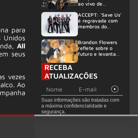
ao vivo de
“Fortress” gravada
ACCEPT: ‘Save Us’
no Rock am Ring
é regravada com
2026
membros do
ana para
GHOST e KORN
s Unidos
Brandon Flowers
anda,
All
reflete sobre o
rem seus
futuro e levanta
possibilidade de
RECEBA
deixar os palcos
ATUALIZAÇÕES
as vezes
alco. Ao
campanha
Suas informações são tratadas com
a máxima confidencialidade e
segurança.