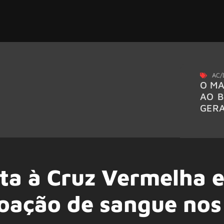
AC/
O MA
AO B
GER
nta à Cruz Vermelha 
oação de sangue nos