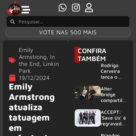
VOTE NAS 500 MAIS
Emily
CONFIRA
Armstrong
,
In
TAMBÉM
the End
,
Linkin
Rodrigo
Park
Cerveira
lança o
19/12/2024
single “The
Emily
Searcher”
Alter
Armstrong
Bridge
compartilh
atualiza
a vídeo ao
vivo de
ACCEPT:
tatuagem
“Fortress”
‘Save Us’ é
gravada
regravada
em
no Rock
com
am Ring
membros
Brandon