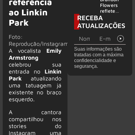
referência
2026
do GHOST
Flowers
ao Linkin
e KORN
reflete
RECEBA
sobre o
Park
futuro e
ATUALIZAÇÕES
levanta
possibilida
Foto:
de de
Reprodução/Instagram
deixar os
Suas informações são
A vocalista
Emily
palcos
tratadas com a máxima
Armstrong
confidencialidade e
celebrou sua
segurança.
entrada no
Linkin
Park
atualizando
uma tatuagem já
existente no braço
esquerdo.
A cantora
compartilhou nos
stories do
Instagram uma