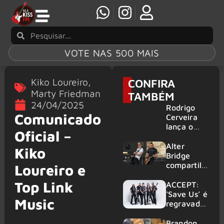
VOTE NAS 500 MAIS
Kiko Loureiro
,
CONFIRA
Marty Friedman
TAMBÉM
24/04/2025
Rodrigo
Comunicado
Cerveira
lança o
Oficial –
single “The
Searcher”
Alter
Kiko
Bridge
compartilh
Loureiro e
a vídeo ao
Top Link
vivo de
ACCEPT:
“Fortress”
‘Save Us’ é
Music
gravada
regravada
no Rock
com
am Ring
membros
Brandon