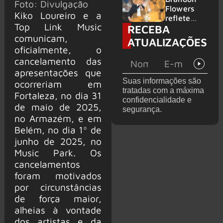
Foto: Divulgação
2026
do GHOST
Flowers
Kiko Loureiro e a
e KORN
reflete
Top Link Music
RECEBA
sobre o
futuro e
comunicam,
ATUALIZAÇÕES
levanta
oficialmente, o
possibilida
cancelamento das
de de
apresentações que
deixar os
Suas informações são
ocorreriam em
palcos
tratadas com a máxima
Fortaleza, no dia 31
confidencialidade e
de maio de 2025,
segurança.
no Armazém, e em
Belém, no dia 1º de
junho de 2025, no
Music Park. Os
cancelamentos
foram motivados
por circunstâncias
de força maior,
alheias à vontade
dos artistas e da