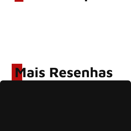
Bangers Open Air – Dia 02
Bangers Open Air – Dia 01
MEGADETH – ESPAÇO
UNIMED, SÃO PAULO
In Flames – (Slideshow) –
AUDIO
Mais Resenhas