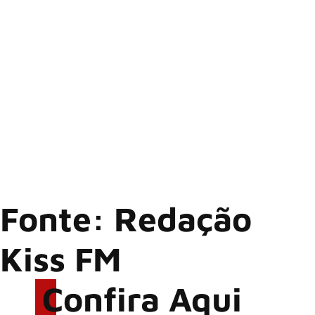
Dirty White Boy
Feels Like the First Time
Urgent
Solo teclado/bateria
Juke Box Hero (com Lou Gramm)
Long, Long Way From Home (com Lou Gramm)
I Want to Know What Love Is (com Lou Gramm)
Hot Blooded (com Lou Gramm)
Fonte: Redação
Kiss FM
Confira Aqui