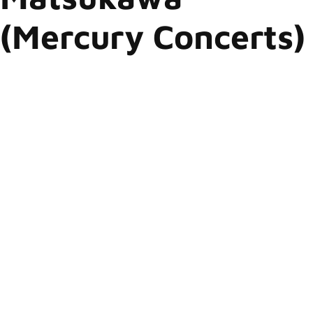
(Mercury Concerts)
Uma verdadeira “noite de gala”. Assim foi o sábado dos fãs e
amantes do chamado AOR – Album-Oriented Rock, que
estiveram presentes no Espaço Unimed, para prestigiar a
apresentação da banda Foreigner, referência no gênero que
tão bem fundiu o Hard Rock e Progressivo.
É claro que as canções “Waiting for a Girl Like You” e “I Want
to Know What Love Is”, maior sucesso comercial da banda,
fizeram parte do repertório e foram destaques óbvios do
show.
Sem contar com membros da formação original desde que o
guitarrista Mick Jones se afastou das turnês, em razão de ter
sido diagnosticado com doença de Parkinson, a surpresa se
deu justamente pela inclusão do vocalista Lou Gramm nos