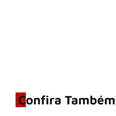
Confira Também
Hoobastank, fenômeno
mundial do rock anos 2000,