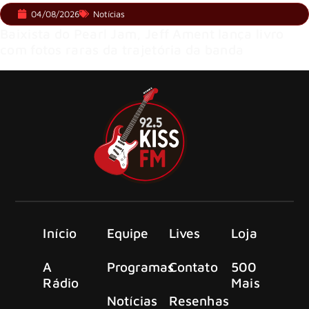
04/08/2026
Notícias
Baixista do Pearl Jam, Jeff Ament lança livro
com fotos raras da trajetória da banda
Início
Equipe
Lives
Loja
A
Programas
Contato
500
Rádio
Mais
Notícias
Resenhas