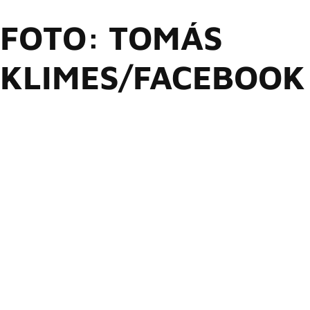
FOTO: TOMÁS
KLIMES/FACEBOOK
O vocalista britânico Blaze Bayley, ex-Iron Maiden, possui
uma carreira solo estável e equilibrada. E junto a isso
também possui seus pontos altos. E um desses pontos, com
toda a certeza, é o álbum “Silicon Messiah”, álbum de estreia
lançado em 22 de maio de 2000.
Portanto, para comemorar e relembrar o início dessa
trajetória, após sua saída do Iron Maiden, Blaze estará
celebrando o 25º aniversário de “Silicon Messiah”. A turnê
acontecerá na Europa durante a primavera local. Além disso,
o músico executará sons de seu mais recente álbum
chamado “Circle of Stone, lançado em 23 de fevereiro.
Agora, sua discografia conta com 11 álbuns de estúdio.
Entretanto, as surpresas não param por aí. Blaze tocará
músicas de sua época à frente do Iron Maiden e também