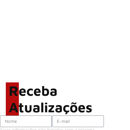
volta ao Brasil para 6 shows
Wacken Open Air 2027:
festival amplia line-up e já
confirma mais de 50 bandas
LINKIN PARK: Documentário
‘Unshatter’ e álbum ao vivo
são anunciados
Rock in Rio 2026 entra na
reta final com Cidade do
Rock em montagem
Receba
acelerada e line-up completo
confirmado
Atualizações
Suas informações são tratadas com a máxima