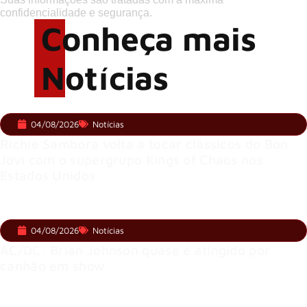
confidencialidade e segurança.
Conheça mais
Notícias
04/08/2026
Notícias
Richie Sambora volta a tocar clássicos do Bon
Jovi com o supergrupo Kings of Chaos nos
Estados Unidos
04/08/2026
Notícias
AC/DC: Brian Johnson quase é atingido por
canhão em show