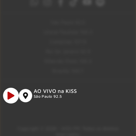
São Paulo 92.5
Litoral Paulista 100.3
Campinas 107.9
Rio De Janeiro 92.9
Ribeirão Preto 105.3
Brasília 106.7
AO VIVO na KISS
São Paulo 92.5
Copyright © 2026 – KISS FM. Todos os direitos
reservados.