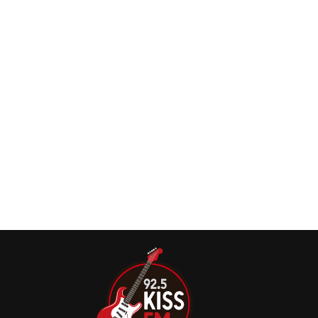
O Slayer retornou aos palcos na noite deste domingo, 22
de setembro, no Riot Fest. Mas não foi um simples
retorno.
Kerry King (Slayer) revela qual foi o pior show
de sua vida
Ao participar da série “Worst Show Ever”, realizada pela
Metal Sucks no YouTube, Kerry King, guitarrista do Slayer,
revelou qual foi a apresentação de sua carreira que ele
poderia considerar a pior.