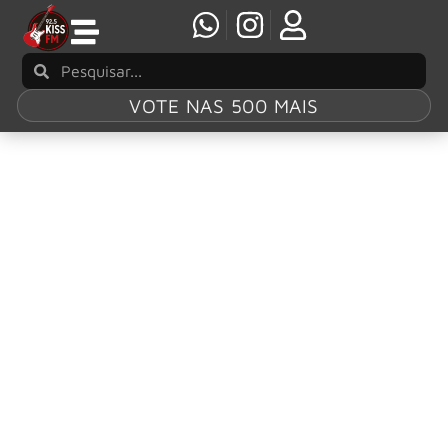
VOTE NAS 500 MAIS
Tag:
Slayer
SLAYER faz show único em São Paulo para
celebrar os 40 anos da obra-prima “Reign In
Blood”
Um dos pioneiros da história mundial do thrash metal, o