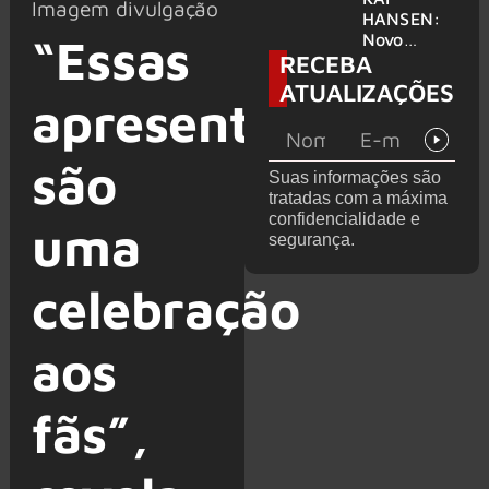
Imagem divulgação
levanta
HANSEN:
possibilida
Novo
“Essas
RECEBA
de de
single
deixar os
‘Welcome
ATUALIZAÇÕES
palcos
To Life’ é
apresentações
lançado
são
Suas informações são
tratadas com a máxima
confidencialidade e
uma
segurança.
celebração
aos
fãs”,