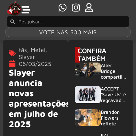
VOTE NAS 500 MAIS
fãs
,
Metal
,
CONFIRA
Slayer
TAMBÉM
06/03/2025
Alter
Slayer
Bridge
compartilh
anuncia
a vídeo ao
vivo de
ACCEPT:
novas
“Fortress”
‘Save Us’ é
gravada
regravada
apresentações
no Rock
com
em julho de
am Ring
membros
Brandon
2026
do GHOST
Flowers
2025
e KORN
reflete
sobre o
futuro e
KAI