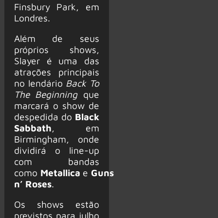
Finsbury Park, em
Londres.
Além de seus
próprios shows,
Slayer é uma das
atrações principais
no lendário
Back To
The Beginning
que
marcará o show de
despedida do
Black
Sabbath
, em
Birmingham, onde
dividirá o line-up
com bandas
como
Metallica
e
Guns
n’ Roses
.
Os shows estão
previstos para julho