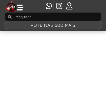
VOTE NAS 500 MAIS
Tag:
lançamento
ALTER BRIDGE retorna com a nova faixa
“Scales Are Falling”
ALTER BRIDGE retorna com a última música a ser lançada
antes do lançamento oficial do álbum. “Scales Are Falling”