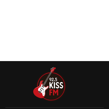
O Blu-ray Vera Cruz Live in São Paulo promete imortalizar
um dos momentos mais emocionantes e grandiosos da
carreira de Edu Falaschi.
Coldplay lança clipe de “Man In The Moon”
O Coldplay compartilhou “Man In The Moon”, faixa da
versão deluxe do álbum “Moon Music”, “Full Moon
Edition”.