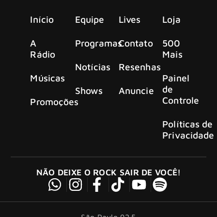
Início
Equipe
Lives
Loja
A
Programas
Contato
500
Rádio
Mais
Notícias
Resenhas
Músicas
Painel
de
Shows
Anuncie
Controle
Promoções
Políticas de
Privacidade
NÃO DEIXE O ROCK SAIR DE VOCÊ!
São Paulo 92.5