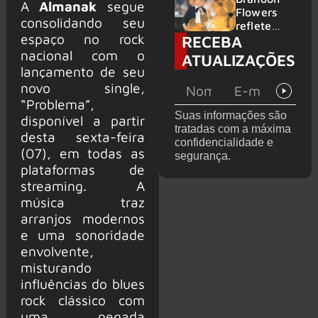
A
Almanak
segue
2026
do GHOST
Flowers
consolidando seu
e KORN
reflete
espaço no rock
RECEBA
sobre o
futuro e
nacional com o
ATUALIZAÇÕES
levanta
lançamento de seu
possibilida
novo single,
de de
“Problema”,
deixar os
Suas informações são
disponível a partir
palcos
tratadas com a máxima
desta sexta-feira
confidencialidade e
(07), em todas as
segurança.
plataformas de
streaming. A
música traz
arranjos modernos
e uma sonoridade
envolvente,
misturando
influências do blues
rock clássico com
uma pegada