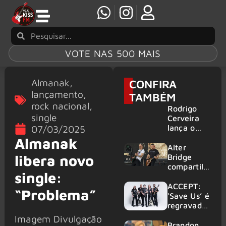
VOTE NAS 500 MAIS
Almanak
,
CONFIRA
lançamento
,
TAMBÉM
rock nacional
,
Rodrigo
single
Cerveira
lança o
07/03/2025
single “The
Almanak
Searcher”
Alter
libera novo
Bridge
compartilh
single:
a vídeo ao
vivo de
ACCEPT:
“Problema”
“Fortress”
‘Save Us’ é
gravada
regravada
no Rock
com
Imagem Divulgação
am Ring
membros
Brandon