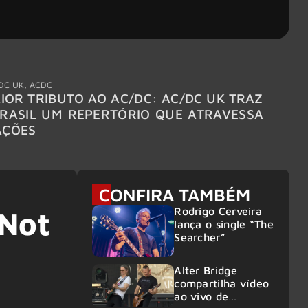
DC UK
,
ACDC
"Break
IOR TRIBUTO AO AC/DC: AC/DC UK TRAZ
MEGAD
RASIL UM REPERTÓRIO QUE ATRAVESSA
TURNÊ
AÇÕES
CONFIRA TAMBÉM
Rodrigo Cerveira
 Not
lança o single “The
Searcher”
Alter Bridge
compartilha vídeo
ao vivo de