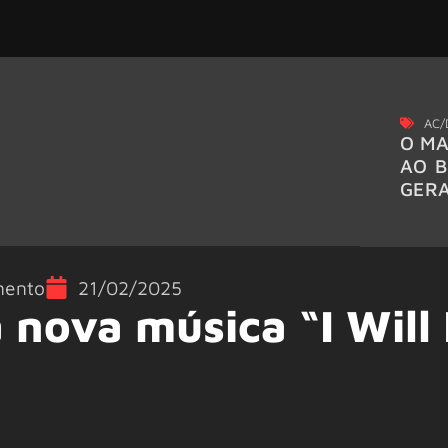
AC/
O MA
AO B
GER
mento
21/02/2025
 nova música “I Will