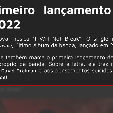
imeiro lançament
2022
va música “I Will Not Break”. O single
, último álbum da banda, lançado em 
visive
” e também marca o primeiro lançamento d
róprio da banda. Sobre a letra, ela traz r
e aos pensamentos suicidas
a
David Draiman
).
ce
Not Break”: