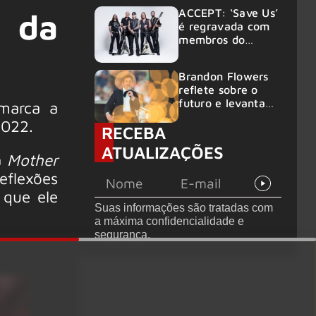
“Fortress” gravada
ACCEPT: ‘Save Us’
o da
no Rock am Ring
é regravada com
2026
membros do
GHOST e KORN
Brandon Flowers
reflete sobre o
futuro e levanta
 marca a
possibilidade de
2022.
RECEBA
deixar os palcos
ATUALIZAÇÕES
a
Mother
eflexões
 que ele
Suas informações são tratadas com
a máxima confidencialidade e
segurança.