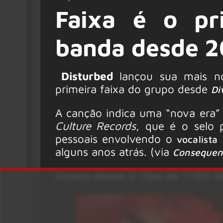
Faixa é o pr
banda desde 
Disturbed
lançou sua mais no
primeira faixa do grupo desde
Di
A canção indica uma “nova era
Culture Records
, que é o selo p
pessoais envolvendo o
vocalist
alguns anos atrás. (via
Consequen
Assista abaixo o clipe de “I Will 