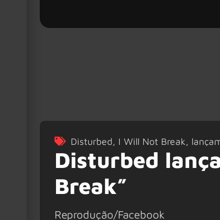
Disturbed
,
I Will Not Break
,
lança
Disturbed lança
Break”
Reprodução/Facebook