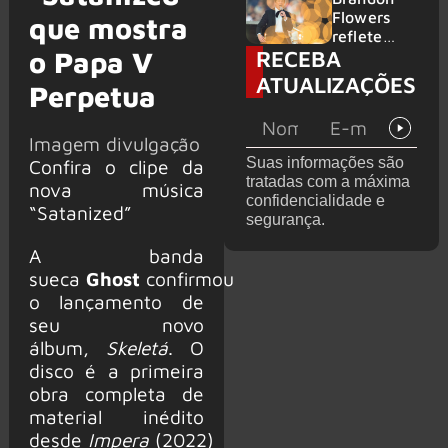
2026
do GHOST
Flowers
que mostra
e KORN
reflete
RECEBA
o Papa V
sobre o
futuro e
ATUALIZAÇÕES
Perpetua
levanta
possibilida
de de
Imagem divulgação
deixar os
Suas informações são
Confira o clipe da
palcos
tratadas com a máxima
nova música
confidencialidade e
“Satanized”
segurança.
A banda
sueca
Ghost
confirmou
o lançamento de
seu novo
álbum,
Skeletá
. O
disco é a primeira
obra completa de
material inédito
desde
Impera
(2022)