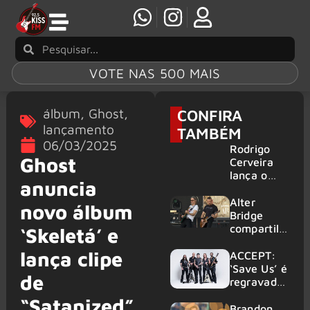
VOTE NAS 500 MAIS
álbum
,
Ghost
,
CONFIRA
lançamento
TAMBÉM
06/03/2025
Rodrigo
Ghost
Cerveira
lança o
anuncia
single “The
Searcher”
Alter
novo álbum
Bridge
compartilh
‘Skeletá’ e
a vídeo ao
lança clipe
vivo de
ACCEPT:
“Fortress”
‘Save Us’ é
de
gravada
regravada
no Rock
com
“Satanized”
am Ring
membros
Brandon