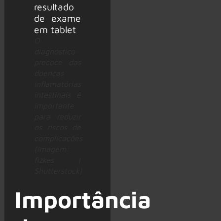
O
diagnóstico
precoce das
doenças
inflamatórias
intestinais é
importante
para reduzir
os riscos de
complicações
(Imagem:
fizkes |
Shutterstock)
Importância