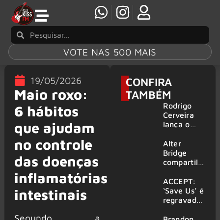
VOTE NAS 500 MAIS
19/05/2026
CONFIRA
Maio roxo:
TAMBÉM
Rodrigo
6 hábitos
Cerveira
que ajudam
lança o
single “The
no controle
Searcher”
Alter
Bridge
das doenças
compartilh
a vídeo ao
inflamatórias
vivo de
ACCEPT:
“Fortress”
‘Save Us’ é
intestinais
gravada
regravada
no Rock
com
Segundo a
am Ring
membros
Brandon