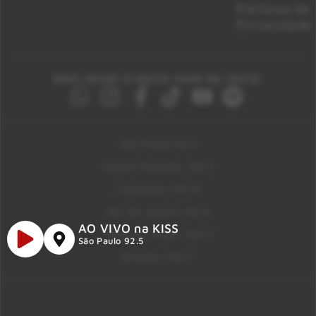
Políticas de
Privacidade
NÃO DEIXE O ROCK SAIR DE VOCÊ!
São Paulo 92.5
Litoral Paulista 100.3
Campinas 107.9
Rio De Janeiro 92.9
AO VIVO na KISS
Ribeirão Preto 105.3
São Paulo 92.5
Brasília 106.7