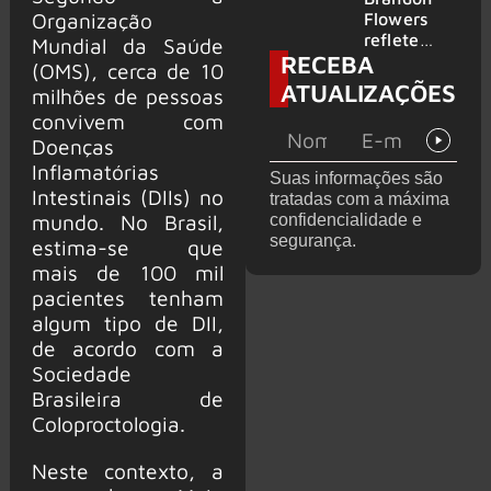
2026
do GHOST
Organização
Flowers
e KORN
reflete
Mundial da Saúde
RECEBA
sobre o
(OMS), cerca de 10
futuro e
ATUALIZAÇÕES
milhões de pessoas
levanta
convivem com
possibilida
de de
Doenças
deixar os
Inflamatórias
Suas informações são
palcos
Intestinais (DIIs) no
tratadas com a máxima
mundo. No Brasil,
confidencialidade e
segurança.
estima-se que
mais de 100 mil
pacientes tenham
algum tipo de DII,
de acordo com a
Sociedade
Brasileira de
Coloproctologia.
Neste contexto, a