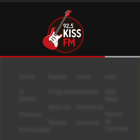
Início
Equipe
Lives
Loja
A
Programas
Contato
500
Rádio
Mais
Notícias
Resenhas
Músicas
Painel
de
Shows
Anuncie
Controle
Promoções