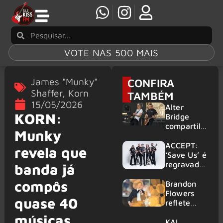
VOTE NAS 500 MAIS
James "Munky"
CONFIRA
Shaffer
,
Korn
TAMBÉM
15/05/2026
Alter
KORN:
Bridge
compartilh
Munky
a vídeo ao
vivo de
ACCEPT:
revela que
“Fortress”
‘Save Us’ é
gravada
regravada
banda já
no Rock
com
compôs
am Ring
membros
Brandon
2026
do GHOST
Flowers
quase 40
e KORN
reflete
sobre o
músicas
futuro e
KAI