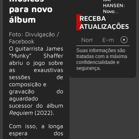
levanta
HANSEN:
para novo
possibilida
Novo
RECEBA
de de
álbum
single
deixar os
‘Welcome
ATUALIZAÇÕES
palcos
To Life’ é
Foto: Divulgação /
lançado
Facebook
O guitarrista James
Suas informações são
“Munky” Shaffer
tratadas com a máxima
abriu o jogo sobre
confidencialidade e
segurança.
as exaustivas
sessões de
composição e
gravação do
aguardado
sucessor do álbum
Requiem
(2022).
Com isso, a longa
espera dos