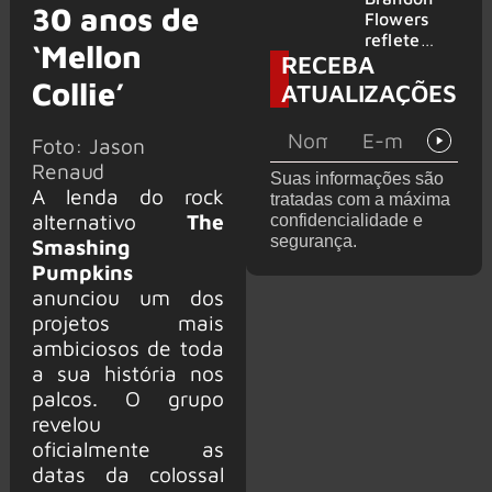
30 anos de
2026
do GHOST
Flowers
e KORN
reflete
‘Mellon
RECEBA
sobre o
futuro e
Collie’
ATUALIZAÇÕES
levanta
possibilida
Foto: Jason
de de
deixar os
Renaud
Suas informações são
palcos
A lenda do rock
tratadas com a máxima
alternativo
The
confidencialidade e
segurança.
Smashing
Pumpkins
anunciou um dos
projetos mais
ambiciosos de toda
a sua história nos
palcos. O grupo
revelou
oficialmente as
datas da colossal