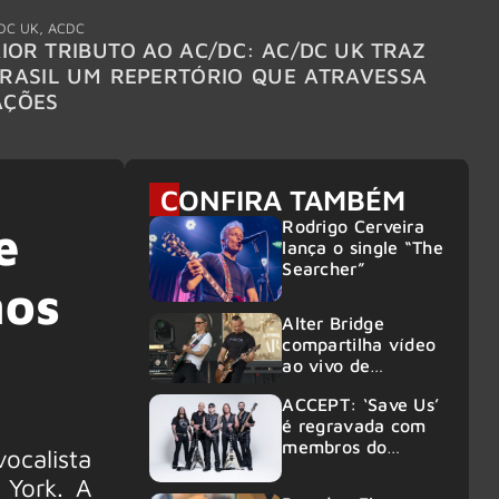
DC UK
,
ACDC
"Break
IOR TRIBUTO AO AC/DC: AC/DC UK TRAZ
MEGAD
RASIL UM REPERTÓRIO QUE ATRAVESSA
TURNÊ
AÇÕES
CONFIRA TAMBÉM
Rodrigo Cerveira
e
lança o single “The
Searcher”
nos
Alter Bridge
compartilha vídeo
ao vivo de
“Fortress” gravada
ACCEPT: ‘Save Us’
no Rock am Ring
é regravada com
2026
membros do
ocalista
GHOST e KORN
 York. A