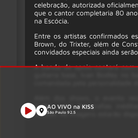
celebração, autorizada oficialm
que o cantor completaria 80 ano
na Escócia.
Entre os artistas confirmados es
Brown, do Trixter, além de Cons
convidados especiais ainda serã
A banda de apoio contará com P
guitarra base, Ivan Bodley no b
comandada pela personalidade do 
Além dos shows, o evento rec
Gallery com fotografias inédit
AO VIVO na KISS
Joester. As imagens estarão disp
São Paulo 92.5