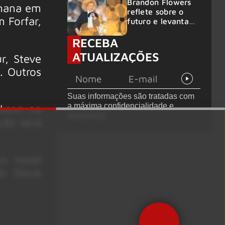
Brandon Flowers
emana em
reflete sobre o
 Forfar,
futuro e levanta
possibilidade de
RECEBA
deixar os palcos
ATUALIZAÇÕES
r, Steve
. Outros
Suas informações são tratadas com
a máxima confidencialidade e
ckson na
segurança.
ção será
n Hotel
fo Steve