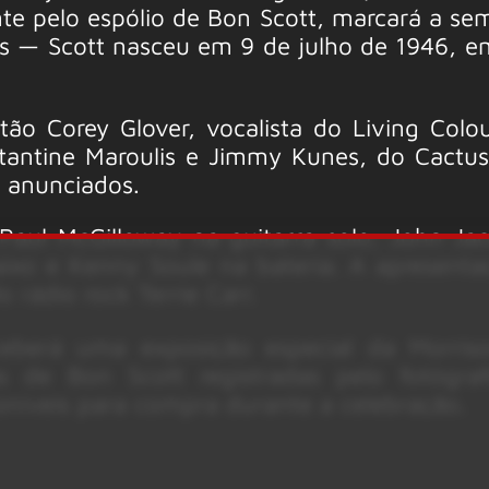
ente pelo espólio de Bon Scott, marcará a s
s — Scott nasceu em 9 de julho de 1946, em
tão Corey Glover, vocalista do Living Colou
tantine Maroulis e Jimmy Kunes, do Cactus
o anunciados.
aul McGilloway na guitarra solo, John Ja
aixo e Kenny Soule na bateria. A apresenta
rádio rock Terrie Carr.
eberá uma exposição especial da Morriso
as de Bon Scott registradas pelo fotógra
oníveis para compra durante a celebração.