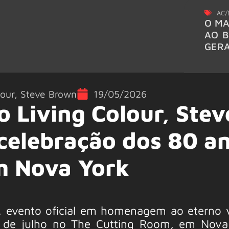
AC/
O MA
AO B
GER
lour
,
Steve Brown
19/05/2026
o Living Colour, Stev
celebração dos 80 a
m Nova York
”, evento oficial em homenagem ao eterno v
 de julho no The Cutting Room, em Nova