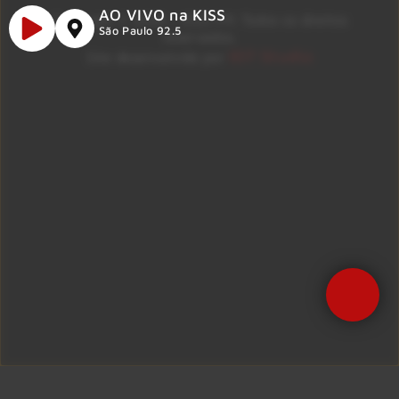
AO VIVO na KISS
Copyright © 2026 – KISS FM. Todos os direitos
São Paulo 92.5
reservados.
ID7 Studio
Site desenvolvido por