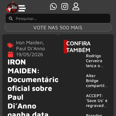
VOTE NAS 500 MAIS
Iron Maiden
,
CONFIRA
Paul Di’Anno
TAMBÉM
19/05/2026
Rodrigo
IRON
Cerveira
lança o
MAIDEN:
single “The
Searcher”
Alter
Documentário
Bridge
compartilh
oficial sobre
a vídeo ao
Paul
vivo de
ACCEPT:
“Fortress”
‘Save Us’ é
Di’Anno
gravada
regravada
no Rock
com
ganha data
am Ring
membros
Brandon