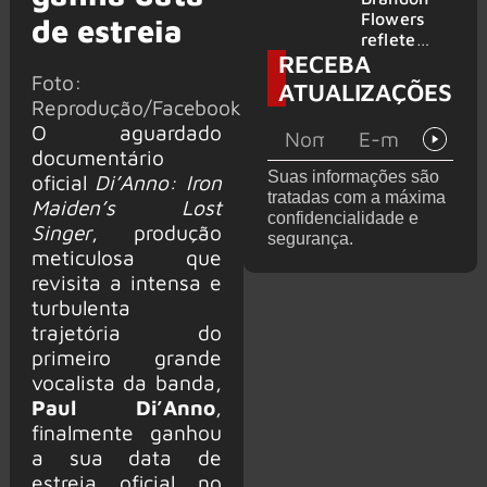
2026
do GHOST
Flowers
de estreia
e KORN
reflete
RECEBA
sobre o
Foto:
futuro e
ATUALIZAÇÕES
levanta
Reprodução/Facebook
possibilida
O aguardado
de de
documentário
deixar os
Suas informações são
oficial
Di’Anno: Iron
palcos
tratadas com a máxima
Maiden’s Lost
confidencialidade e
Singer
, produção
segurança.
meticulosa que
revisita a intensa e
turbulenta
trajetória do
primeiro grande
vocalista da banda,
Paul Di’Anno
,
finalmente ganhou
a sua data de
estreia oficial no