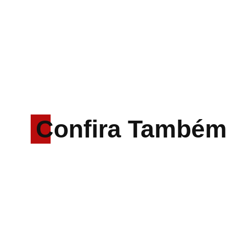
Confira Também
Rodrigo Cerveira lança o
single “The Searcher”
Alter Bridge compartilha vídeo
ao vivo de “Fortress” gravada
no Rock am Ring 2026
ACCEPT: ‘Save Us’ é
regravada com membros do
GHOST e KORN
Brandon Flowers reflete sobre