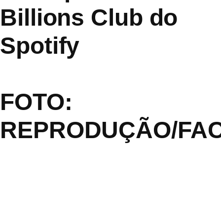
Billions Club do
Spotify
FOTO:
REPRODUÇÃO/FA
O Guns N’ Roses teve mais um single adicionado ao exclusivo
Billions Club do Spotify, embora a lista seja bastante familiar
para a icônica banda de rock.
“Knockin’ On Heaven’s Door”, presente no icônico álbum de
1991 da banda, ‘Use Your Illusion II’, tornou-se a quinta música
do Guns N’ Roses a entrar para o Billions Club do Spotify. Ela