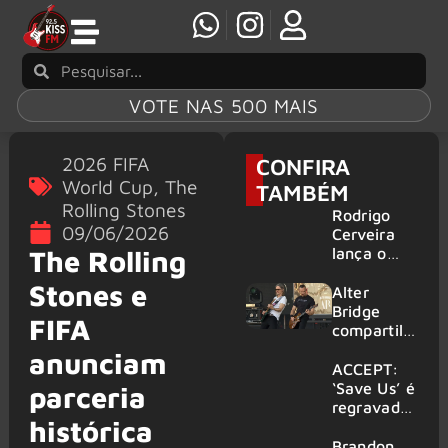
VOTE NAS 500 MAIS
2026 FIFA
CONFIRA
World Cup
,
The
TAMBÉM
Rolling Stones
Rodrigo
09/06/2026
Cerveira
lança o
The Rolling
single “The
Stones e
Searcher”
Alter
Bridge
FIFA
compartilh
a vídeo ao
anunciam
vivo de
ACCEPT:
“Fortress”
‘Save Us’ é
parceria
gravada
regravada
histórica
no Rock
com
am Ring
membros
Brandon