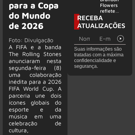
para a Copa
2026
do GHOST
Flowers
e KORN
reflete
do Mundo
RECEBA
sobre o
futuro e
de 2026
ATUALIZAÇÕES
levanta
possibilida
Foto: Divulgação
de de
deixar os
A FIFA e a banda
Suas informações são
palcos
The Rolling Stones
tratadas com a máxima
anunciaram nesta
confidencialidade e
segurança.
segunda-feira (8)
uma colaboração
inédita para a 2026
FIFA World Cup. A
parceria une dois
ícones globais do
esporte e da
música em uma
celebração de
cultura,