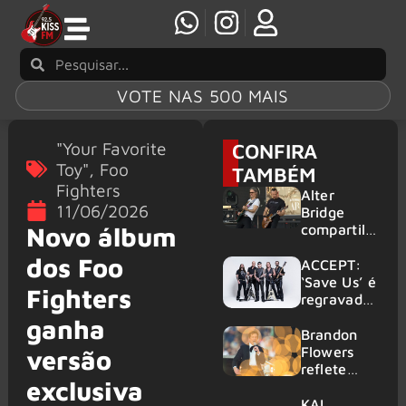
VOTE NAS 500 MAIS
"Your Favorite
CONFIRA
Toy"
,
Foo
TAMBÉM
Fighters
Alter
11/06/2026
Bridge
compartilh
Novo álbum
a vídeo ao
dos Foo
vivo de
ACCEPT:
“Fortress”
‘Save Us’ é
Fighters
gravada
regravada
no Rock
com
ganha
am Ring
membros
Brandon
2026
do GHOST
Flowers
versão
e KORN
reflete
exclusiva
sobre o
futuro e
KAI