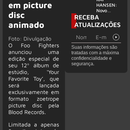
em picture
levanta
HANSEN:
possibilida
Novo
disc
RECEBA
de de
single
deixar os
‘Welcome
animado
ATUALIZAÇÕES
palcos
To Life’ é
lançado
Foto: Divulgação
O Foo Fighters
Suas informações são
anunciou uma
tratadas com a máxima
edição especial de
confidencialidade e
segurança.
seu 12º álbum de
estúdio, ‘Your
Favorite Toy’, que
será lançada
exclusivamente em
formato zoetrope
picture disc pela
Blood Records.
Limitada a apenas