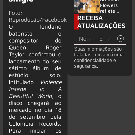
2026
do GHOST
Flowers
e KORN
reflete
Foto:
RECEBA
sobre o
Reprodução/Facebook
futuro e
ATUALIZAÇÕES
O lendário
levanta
baterista e
possibilida
de de
compositor do
deixar os
Queen, Roger
Suas informações são
palcos
Taylor, confirmou o
tratadas com a máxima
lançamento do seu
confidencialidade e
segurança.
sétimo álbum de
estúdio solo.
Intitulado
Violence
Insane In A
Beautiful World
, o
disco chegará ao
mercado no dia 18
de setembro pela
Columbia Records.
Para iniciar os