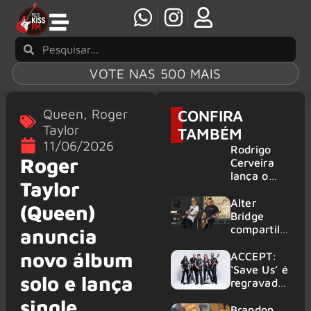
VOTE NAS 500 MAIS
Queen
,
Roger
CONFIRA
Taylor
TAMBÉM
11/06/2026
Rodrigo
Roger
Cerveira
lança o
Taylor
single “The
Searcher”
Alter
(Queen)
Bridge
compartilh
anuncia
a vídeo ao
novo álbum
vivo de
ACCEPT:
“Fortress”
‘Save Us’ é
solo e lança
gravada
regravada
no Rock
com
single
am Ring
membros
Brandon