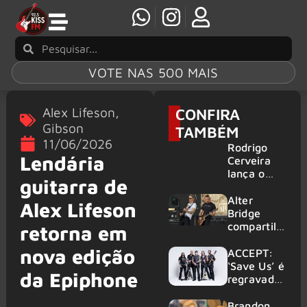
VOTE NAS 500 MAIS
Alex Lifeson
,
CONFIRA
Gibson
TAMBÉM
11/06/2026
Rodrigo
Lendária
Cerveira
lança o
guitarra de
single “The
Searcher”
Alter
Alex Lifeson
Bridge
compartilh
retorna em
a vídeo ao
nova edição
vivo de
ACCEPT:
“Fortress”
‘Save Us’ é
da Epiphone
gravada
regravada
no Rock
com
am Ring
membros
Brandon