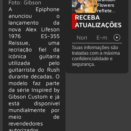
Foto: Gibson
2026
do GHOST
Flowers
A Epiphone
e KORN
reflete
anunciou o
RECEBA
sobre o
futuro e
lançamento da
ATUALIZAÇÕES
levanta
nova Alex Lifeson
possibilida
1976 ES-355
de de
Reissue, uma
deixar os
Suas informações são
recriação fiel da
palcos
tratadas com a máxima
icônica guitarra
confidencialidade e
utilizada pelo
segurança.
guitarrista do Rush
durante décadas. O
modelo faz parte
da série Inspired by
Gibson Custom e já
está disponível
mundialmente por
meio de
revendedores
autorizados.