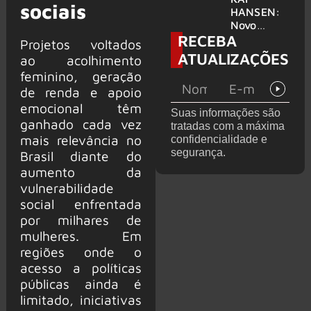
sociais
levanta
HANSEN:
possibilida
Novo
RECEBA
de de
single
Projetos voltados
deixar os
‘Welcome
ATUALIZAÇÕES
ao acolhimento
palcos
To Life’ é
feminino, geração
lançado
de renda e apoio
emocional têm
Suas informações são
ganhado cada vez
tratadas com a máxima
mais relevância no
confidencialidade e
segurança.
Brasil diante do
aumento da
vulnerabilidade
social enfrentada
por milhares de
mulheres. Em
regiões onde o
acesso a políticas
públicas ainda é
limitado, iniciativas