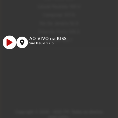
Litoral Paulista 100.3
Campinas 107.9
Rio De Janeiro 92.9
Ribeirão Preto 105.3
AO VIVO na KISS
Brasília 106.7
São Paulo 92.5
Copyright © 2026 – KISS FM. Todos os direitos
reservados.