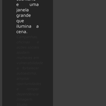
Campanhas,
oficinas e
ações sociais
ajudam
mulheres em
vulnerabilidade
a fortalecer
autoestima,
ampliar
oportunidades
e romper
dependência
(Imagem:
Studio