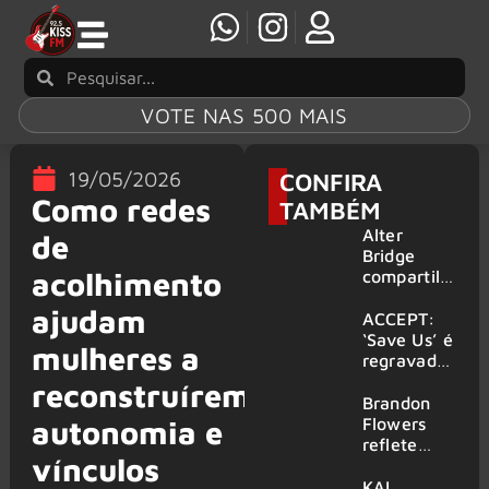
VOTE NAS 500 MAIS
19/05/2026
CONFIRA
Como redes
TAMBÉM
Alter
de
Bridge
acolhimento
compartilh
a vídeo ao
ajudam
vivo de
ACCEPT:
“Fortress”
‘Save Us’ é
mulheres a
gravada
regravada
no Rock
com
reconstruírem
am Ring
membros
Brandon
2026
do GHOST
Flowers
autonomia e
e KORN
reflete
vínculos
sobre o
futuro e
KAI