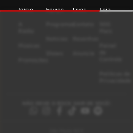
Início
Equipe
Lives
Loja
A
Programas
Contato
500
Rádio
Mais
Notícias
Resenhas
Músicas
Painel
de
Shows
Anuncie
Controle
Promoções
Políticas de
Privacidade
NÃO DEIXE O ROCK SAIR DE VOCÊ!
São Paulo 92.5