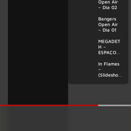
Open Air
– Dia 02
Bangers
Open Air
– Dia 01
MEGADET
H –
ESPAÇO
UNIMED,
SÃO
In Flames
PAULO
–
(Slidesho
w) –
AUDIO