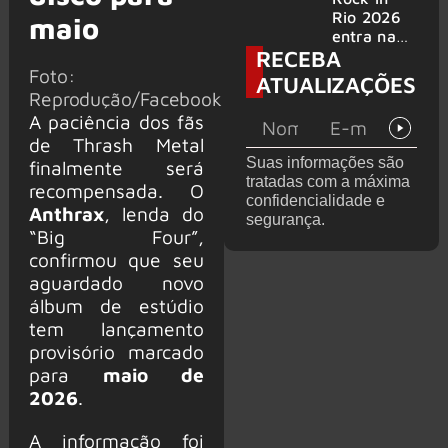
bandas
e álbum ao
Rio 2026
maio
vivo são
entra na
RECEBA
anunciados
reta final
Foto:
com
ATUALIZAÇÕES
Cidade do
Reprodução/Facebook
Rock em
A paciência dos fãs
montagem
de Thrash Metal
acelerada
Suas informações são
finalmente será
e line-up
tratadas com a máxima
completo
recompensada. O
confidencialidade e
confirmad
Anthrax
, lenda do
segurança.
o
“Big Four”,
confirmou que seu
aguardado novo
álbum de estúdio
tem lançamento
provisório marcado
para
maio de
2026
.
A informação foi