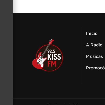
A cantora Violet Grohl apresenta seu álbum de 
Início
A Rádio
Músicas
Promoçõ