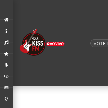
Dia:
1 de junh
Risco de AVC cresce no frio: veja 5 d
VOTE 
As temperaturas mais baixas registradas neste
cardiovascular. Capitais como Curitiba, Porto
Serra Catarinense registraram temperaturas pr
Quem é Carlo Ancelotti? Veja a carreir
Considerado um dos principais técnicos da histó
principais clubes da Europa. Conhecido pelo per
bem-sucedidos. Em maio de 2025, a Confederaç