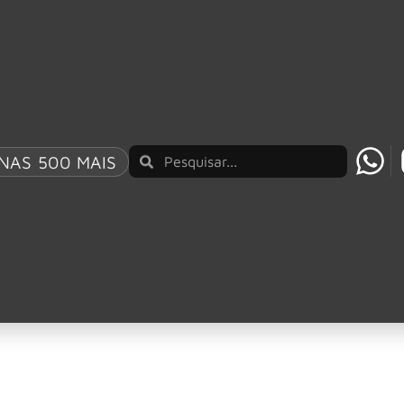
o de 2026
icas para se proteger
NAS 500 MAIS
 fim de maio e início de junho de 2026 em diversas cidades b
 Alegre e São Paulo amanheceram com termômetros abaixo dos
óximas de 0 °C. […]
a e os títulos do treinador da Seleção Brasileira
ria do futebol, Carlo Ancelotti construiu uma trajetória marc
fil tranquilo e pela habilidade de gerir grandes estrelas, o i
ão Brasileira de Futebol (CBF) […]