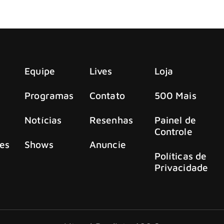
estreia, “Be Sweet To Me”, uma coleção de 11 faixas.
Equipe
Lives
Loja
Programas
Contato
500 Mais
Notícias
Resenhas
Painel de
Controle
es
Shows
Anuncie
Políticas de
Privacidade