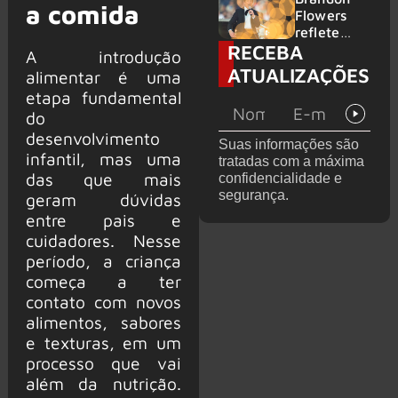
a comida
2026
do GHOST
Flowers
e KORN
reflete
RECEBA
sobre o
A introdução
futuro e
ATUALIZAÇÕES
alimentar é uma
levanta
etapa fundamental
possibilida
do
de de
deixar os
desenvolvimento
Suas informações são
palcos
infantil, mas uma
tratadas com a máxima
das que mais
confidencialidade e
segurança.
geram dúvidas
entre pais e
cuidadores. Nesse
período, a criança
começa a ter
contato com novos
alimentos, sabores
e texturas, em um
processo que vai
além da nutrição.