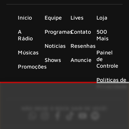
Início
Equipe
Lives
Loja
A
Programas
Contato
500
Rádio
Mais
Notícias
Resenhas
Músicas
Painel
de
Shows
Anuncie
Controle
Promoções
Políticas de
Privacidade
NÃO DEIXE O ROCK SAIR DE VOCÊ!