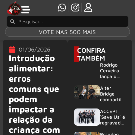
VOTE NAS 500 MAIS
01/06/2026
CONFIRA
Introdução
TAMBÉM
Rodrigo
alimentar:
Cerveira
erros
lança o
single “The
comuns que
Searcher”
Alter
Bridge
podem
compartilh
a vídeo ao
impactar a
vivo de
ACCEPT:
“Fortress”
‘Save Us’ é
relação da
gravada
regravada
criança com
no Rock
com
am Ring
membros
Brandon