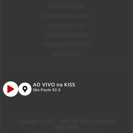
São Paulo 92.5
Litoral Paulista 100.3
Campinas 107.9
Rio De Janeiro 92.9
Ribeirão Preto 105.3
Brasília 106.7
AO VIVO na KISS
São Paulo 92.5
Copyright © 2026 – KISS FM. Todos os direitos
reservados.