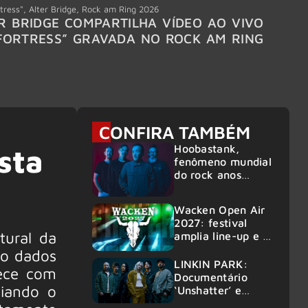
tress"
,
Alter Bridge
,
Rock am Ring 2026
Accept
R BRIDGE COMPARTILHA VÍDEO AO VIVO
ACCE
FORTRESS” GRAVADA NO ROCK AM RING
MEMBR
6
CONFIRA TAMBÉM
Hoobastank,
sta
fenômeno mundial
do rock anos
2000, volta ao
Brasil para 6
Wacken Open Air
shows
2027: festival
tural da
amplia line-up e já
confirma mais de
do dados
50 bandas
LINKIN PARK:
rece com
Documentário
ciando o
‘Unshatter’ e
álbum ao vivo são