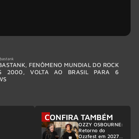
bastank
Wacken
ASTANK, FENÔMENO MUNDIAL DO ROCK
WACKE
S 2000, VOLTA AO BRASIL PARA 6
LINE-
WS
CONFIRA TAMBÉM
OZZY OSBOURNE:
Retorno do
Ozzfest em 2027 é