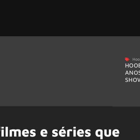
Hoo
HOOB
ANO
SHO
filmes e séries que