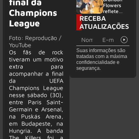
final da
2026
do GHOST
Flowers
Champions
e KORN
reflete
RECEBA
sobre o
League
futuro e
ATUALIZAÇÕES
levanta
possibilida
Foto: Reprodução /
de de
YouTube
deixar os
Suas informações são
Os fãs de rock
palcos
tratadas com a máxima
tiveram um motivo
confidencialidade e
extra para
segurança.
acompanhar a final
da UEFA
Champions League
nesse sábado (30),
entre Paris Saint-
Germain e Arsenal,
na Puskás Arena,
em Budapeste, na
Hungria. A banda
The Killers foi a