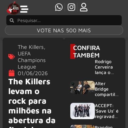
VOTE NAS 500 MAIS
The Killers
,
CONFIRA
UEFA
TAMBÉM
Champions
Rodrigo
League
Cerveira
lança o
01/06/2026
single “The
The Killers
Searcher”
Alter
levam o
Bridge
compartilh
rock para
a vídeo ao
vivo de
ACCEPT:
milhões na
“Fortress”
‘Save Us’ é
gravada
regravada
abertura da
no Rock
com
am Ring
membros
Brandon