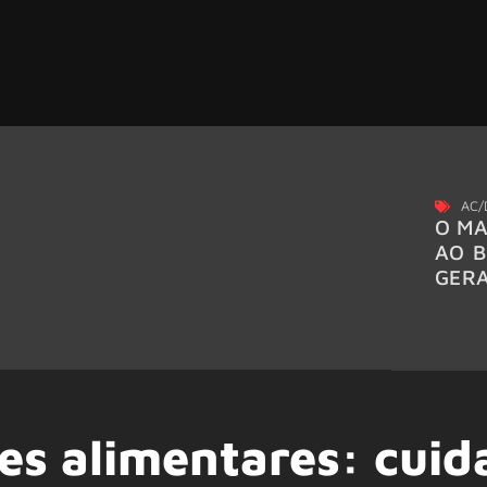
AC/
O MA
AO B
GER
es alimentares: cui