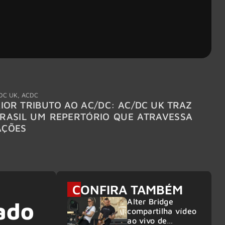
DC UK
,
ACDC
"Break
IOR TRIBUTO AO AC/DC: AC/DC UK TRAZ
MEGAD
RASIL UM REPERTÓRIO QUE ATRAVESSA
TURNÊ
AÇÕES
CONFIRA TAMBÉM
Alter Bridge
dado
compartilha vídeo
ao vivo de