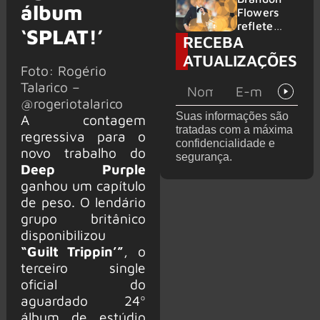
álbum
2026
do GHOST
Flowers
e KORN
reflete
‘SPLAT!’
RECEBA
sobre o
futuro e
ATUALIZAÇÕES
levanta
Foto: Rogério
possibilida
Talarico –
de de
@rogeriotalarico
deixar os
Suas informações são
A contagem
palcos
tratadas com a máxima
regressiva para o
confidencialidade e
novo trabalho do
segurança.
Deep Purple
ganhou um capítulo
de peso. O lendário
grupo britânico
disponibilizou
“Guilt Trippin’”
, o
terceiro single
oficial do
aguardado 24º
álbum de estúdio