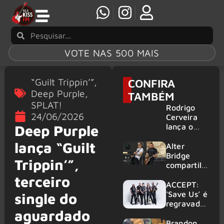
VOTE NAS 500 MAIS
“Guilt Trippin’”
,
CONFIRA
Deep Purple
,
TAMBÉM
SPLAT!
Rodrigo
24/06/2026
Cerveira
lança o
Deep Purple
single “The
lança “Guilt
Searcher”
Alter
Bridge
Trippin’”,
compartilh
a vídeo ao
terceiro
vivo de
ACCEPT:
“Fortress”
‘Save Us’ é
single do
gravada
regravada
aguardado
no Rock
com
am Ring
membros
Brandon