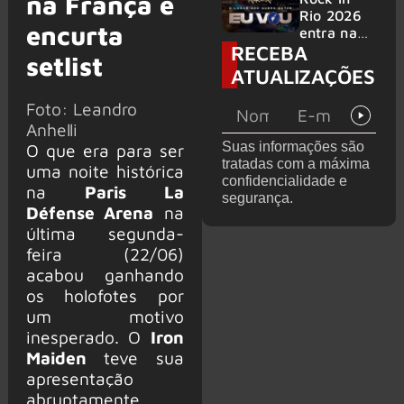
na França e
bandas
e álbum ao
Rio 2026
encurta
vivo são
entra na
RECEBA
anunciados
reta final
setlist
com
ATUALIZAÇÕES
Cidade do
Rock em
Foto: Leandro
montagem
Anhelli
acelerada
Suas informações são
O que era para ser
e line-up
tratadas com a máxima
uma noite histórica
completo
confidencialidade e
confirmad
na
Paris La
segurança.
o
Défense Arena
na
última segunda-
feira (22/06)
acabou ganhando
os holofotes por
um motivo
inesperado. O
Iron
Maiden
teve sua
apresentação
abruptamente