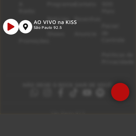
A
Programas
Contato
500
Rádio
Mais
Notícias
Resenhas
AO VIVO na KISS
Músicas
Painel
São Paulo 92.5
de
Shows
Anuncie
Controle
Promoções
Políticas de
Privacidade
NÃO DEIXE O ROCK SAIR DE VOCÊ!
São Paulo 92.5
Litoral Paulista 100.3
Campinas 107.9