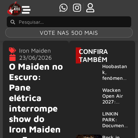
VOTE NAS 500 MAIS
Iron Maiden
CONFIRA
23/06/2026
TAMBÉM
O Maiden no
Hoobastan
k,
Escuro:
fenômeno
mundial do
Pane
rock anos
Wacken
elétrica
2000,
Open Air
volta ao
2027:
interrompe
Brasil para
festival
6 shows
amplia
LINKIN
show do
line-up e
PARK:
já
Document
Iron Maiden
confirma
ário
mais de 50
‘Unshatter’
Rock in