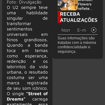
Foto: Divulgação
2026
do GHOST
Flowers
O U2 sempre teve
e KORN
reflete
uma habilidade
RECEBA
sobre o
futuro e
singular de
ATUALIZAÇÕES
levanta
transformar
possibilida
sentimentos
de de
universais em
deixar os
Suas informações são
hinos grandiosos.
palcos
tratadas com a máxima
Quando a banda
confidencialidade e
toca em temas
segurança.
como esperança,
redenção e os
labirintos da vida
urbana, o resultado
costuma ser uma
marca registrada
de seu som icônico.
O single
“Street of
Dreams”
carrega
exatamente essa