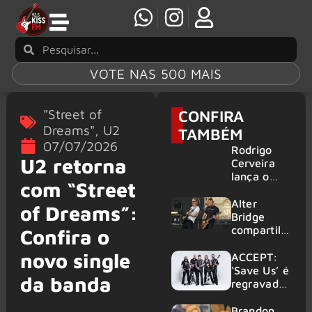
VOTE NAS 500 MAIS
"Street of
CONFIRA
Dreams"
,
U2
TAMBÉM
07/07/2026
Rodrigo
U2 retorna
Cerveira
lança o
com “Street
single “The
Searcher”
Alter
of Dreams”:
Bridge
compartilh
Confira o
a vídeo ao
novo single
vivo de
ACCEPT:
“Fortress”
‘Save Us’ é
da banda
gravada
regravada
no Rock
com
am Ring
membros
Brandon