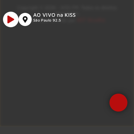
Copyright © 2026 – KISS FM. Todos os direitos
reservados.
AO VIVO na KISS
ID7 Studio
Site desenvolvido por
São Paulo 92.5