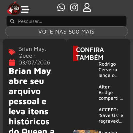
VOTE NAS 500 MAIS
Brian May
,
CONFIRA
Queen
TAMBÉM
03/07/2026
Rodrigo
Brian May
Cerveira
lança o
abre seu
single “The
Searcher”
Alter
arquivo
Bridge
compartilh
pessoal e
a vídeo ao
leva itens
vivo de
ACCEPT:
“Fortress”
‘Save Us’ é
históricos
gravada
regravada
no Rock
com
do Queen a
am Ring
membros
Brandon