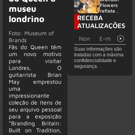
2026
do GHOST
Flowers
museu
e KORN
reflete
RECEBA
londrino
sobre o
futuro e
ATUALIZAÇÕES
levanta
Foto: Museum of
possibilida
Brands
de de
deixar os
Fãs do Queen têm
Suas informações são
palcos
um novo motivo
tratadas com a máxima
para visitar
confidencialidade e
segurança.
Londres. O
guitarrista Brian
May emprestou
uma
impressionante
coleção de itens de
seu arquivo pessoal
para a exposição
“Branding Britain:
Built on Tradition,