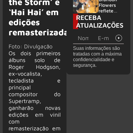
the Storm’ e
2026
do GHOST
Flowers
‘Hai Hai’ em
e KORN
reflete
RECEBA
sobre o
edições
futuro e
ATUALIZAÇÕES
levanta
remasterizadas
possibilida
de de
deixar os
Foto: Divulgação
Suas informações são
palcos
Os dois primeiros
tratadas com a máxima
álbuns solo de
confidencialidade e
segurança.
Roger Hodgson,
ex-vocalista,
tecladista e
principal
compositor do
Supertramp,
ganharão novas
edições em vinil
com
remasterização em