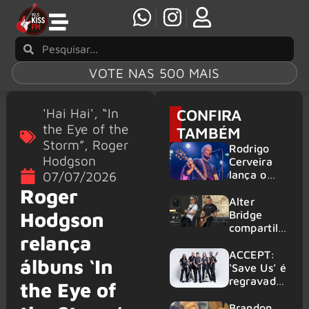
VOTE NAS 500 MAIS
'Hai Hai'
,
“In
CONFIRA
the Eye of the
TAMBÉM
Storm”
,
Roger
Rodrigo
Hodgson
Cerveira
lança o
07/07/2026
single “The
Roger
Searcher”
Alter
Hodgson
Bridge
compartilh
relança
a vídeo ao
vivo de
ACCEPT:
álbuns ‘In
“Fortress”
‘Save Us’ é
gravada
regravada
the Eye of
no Rock
com
am Ring
membros
Brandon